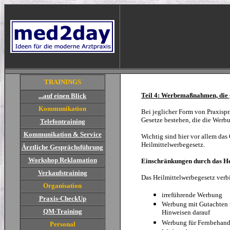
TRAININGS
Teil 4: Werbemaßnahmen, die 
...auf einen Blick
Kommunikation
Bei jeglicher Form von Praxisp
Gesetze bestehen, die die Werb
Telefontraining
Kommunikation & Service
Wichtig sind hier vor allem da
Heilmittelwerbegesetz.
Ärztliche Gesprächsführung
Workshop Reklamation
Einschränkungen durch das He
Verkaufstraining
Das Heilmittelwerbegesetz verbi
Organisation
irreführende Werbung
Praxis-CheckUp
Werbung mit Gutachten 
QM-Training
Hinweisen darauf
Werbung für Fernbehan
Personal