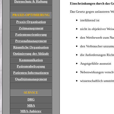
Datenschutz & Haftung
Einschränkungen durch das Ge
Das Gesetz gegen unlauteren We
PRAXIS-OPTIMIERUNG
irreführend ist
Praxis-Organisation
Zeitmanagement
nicht in objektiver Weis
Patientenorientierung
den Wettbewerb zum Nach
Personalmanagement
den Verbraucher unzumut
Räumliche Organisation
Optimierung der Abläufe
die Anforderungen Richti
Kommunikation
Angstgefühle ausnutzt
Patientenbefragung
Nebenwirkungen versch
Patienten-Informationen
Qualitätsmanagement
wissenschaftlich umstri
SERVICE
DRG
MBA
MBA-Anbieter