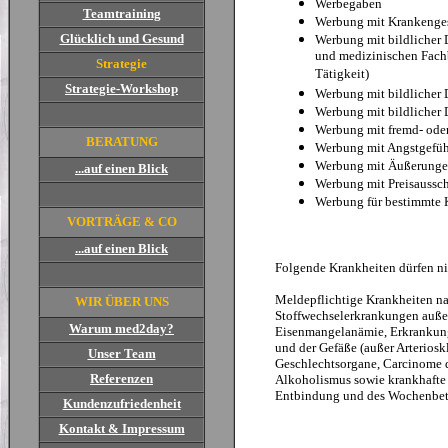
Werbegaben
Teamtraining
Werbung mit Krankenge
Glücklich und Gesund
Werbung mit bildlicher 
und medizinischen Fachb
Strategie
Tätigkeit)
Strategie-Workshop
Werbung mit bildlicher
Werbung mit bildlicher 
Werbung mit fremd- ode
BERATUNG
Werbung mit Angstgefü
Werbung mit Äußerungen
...auf einen Blick
Werbung mit Preisaussc
Werbung für bestimmte 
VORTRÄGE & CO
...auf einen Blick
Folgende Krankheiten dürfen n
Meldepflichtige Krankheiten na
WIR ÜBER UNS
Stoffwechselerkrankungen auße
Warum med2day?
Eisenmangelanämie, Erkrankung
und der Gefäße (außer Arterioskl
Unser Team
Geschlechtsorgane, Carcinome d
Referenzen
Alkoholismus sowie krankhafte
Entbindung und des Wochenbet
Kundenzufriedenheit
Kontakt & Impressum