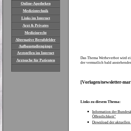
Online-Apotheken
Medizintechnik
Links im Internet
Arzt & Privates
Medizinrecht
Alternative Berufsfelder
Aufbaustudiengänge
Arztstellen im Internet
Das Thema Werbeverbot wird ein
Arztsuche für Patienten
der vermutlich bald anstehende
[Vorlagen/newsletter-mar
Links zu diesem Thema:
Information der Bundes
Öffentlichkeit"
Download der aktuellen